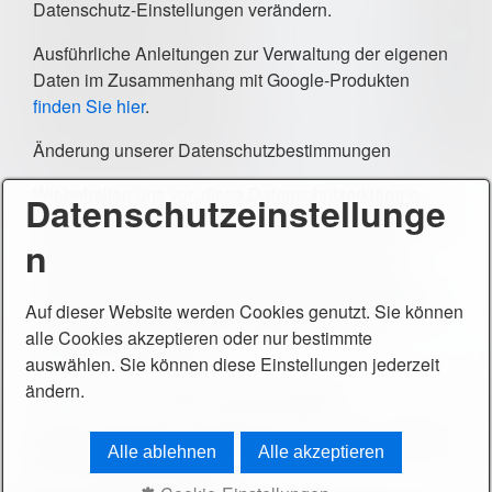
Datenschutz-Einstellungen verändern.
Ausführliche Anleitungen zur Verwaltung der eigenen
Daten im Zusammenhang mit Google-Produkten
finden Sie hier
.
Änderung unserer Datenschutzbestimmungen
Wir behalten uns vor, diese Datenschutzerklärung
Datenschutzeinstellunge
anzupassen, damit sie stets den aktuellen rechtlichen
n
Anforderungen entspricht oder um Änderungen
unserer Leistungen in der Datenschutzerklärung
umzusetzen, z.B. bei der Einführung neuer Services.
Auf dieser Website werden Cookies genutzt. Sie können
Für Ihren erneuten Besuch gilt dann die neue
alle Cookies akzeptieren oder nur bestimmte
Datenschutzerklärung.
auswählen. Sie können diese Einstellungen jederzeit
ändern.
Fragen an den Datenschutzbeauftragten
Wenn Sie Fragen zum Datenschutz haben, schreiben
Alle ablehnen
Alle akzeptieren
Sie uns bitte eine E-Mail